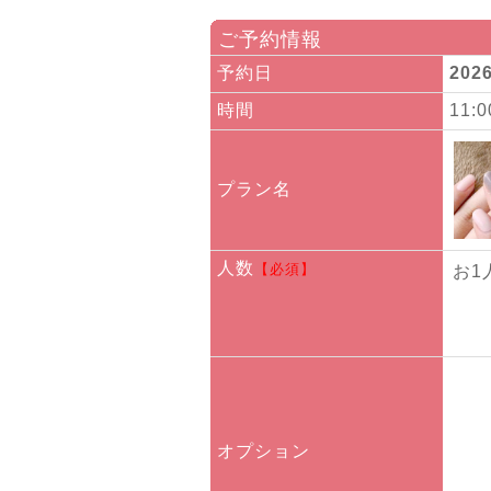
ご予約情報
予約日
202
時間
11:
プラン名
人数
【必須】
お1
オプション