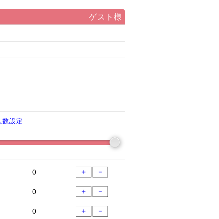
ゲスト様
人数設定
＋
－
＋
－
＋
－