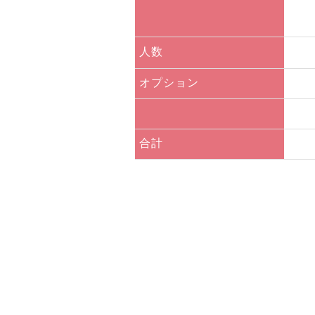
人数
オプション
合計