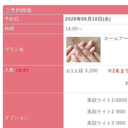
ご予約情報
予約日
2026年06月10日(水)
時間
14:00～
ネールアート
プラン名
人数
【必須】
お1人様 3,200
※2名ま
美顔ライト1\3000
美顔ライト2 \800
オプション
美顔ライト3 \800