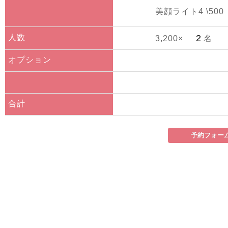
美顔ライト4 \500
人数
3,200×
名
オプション
合計