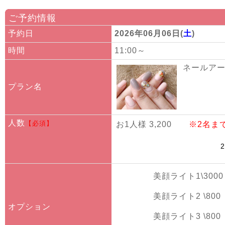
ご予約情報
予約日
2026年06月06日(
土
)
時間
11:00～
ネールアート
プラン名
人数
【必須】
お1人様 3,200
※2名ま
美顔ライト1\3000
美顔ライト2 \800
オプション
美顔ライト3 \800