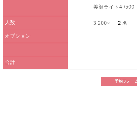
美顔ライト4 \500
人数
3,200×
名
オプション
合計