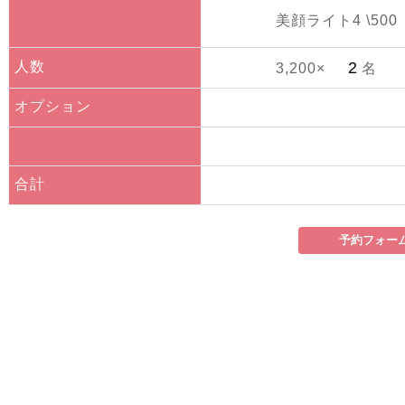
美顔ライト4 \500
人数
3,200×
名
オプション
合計