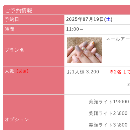
ご予約情報
予約日
2025年07月19日(
土
)
時間
11:00～
ネールアート
プラン名
人数
【必須】
お1人様 3,200
※2名ま
美顔ライト1\3000
美顔ライト2 \800
オプション
美顔ライト3 \800