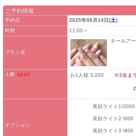
ご予約情報
予約日
2025年06月14日(
土
)
時間
11:00～
ネールアート
プラン名
人数
【必須】
お1人様 3,200
※2名ま
美顔ライト1\3000
美顔ライト2 \800
オプション
美顔ライト3 \800