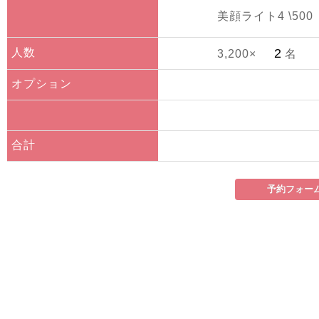
美顔ライト4 \500
人数
3,200×
名
オプション
合計