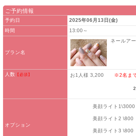
ご予約情報
予約日
2025年06月13日(金)
時間
13:00～
ネールアート
プラン名
人数
【必須】
お1人様 3,200
※2名ま
美顔ライト1\3000
美顔ライト2 \800
オプション
美顔ライト3 \800