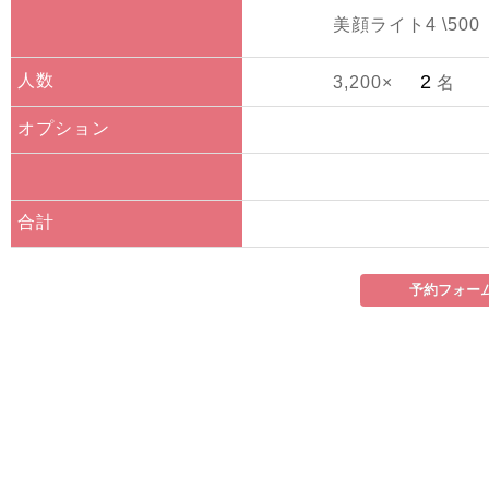
美顔ライト4 \500
人数
3,200×
名
オプション
合計