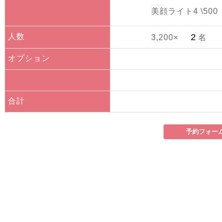
美顔ライト4 \500
人数
3,200×
名
オプション
合計