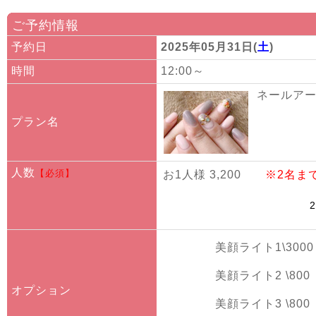
ご予約情報
予約日
2025年05月31日(
土
)
時間
12:00～
ネールアート
プラン名
人数
【必須】
お1人様 3,200
※2名ま
美顔ライト1\3000
美顔ライト2 \800
オプション
美顔ライト3 \800